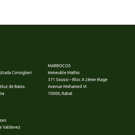
MARROCOS
strada Consiglieri
Immeuble Mathis
571 Soussi – Bloc A 2ème étage
ueluz de Baixo.
Avenue Mohamed VI
na
10000, Rabat
eses
e Valdevez