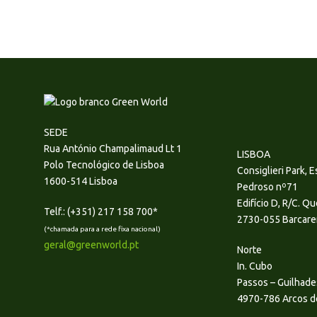
SEDE
Rua António Champalimaud Lt 1
LISBOA
Polo Tecnológico de Lisboa
Consiglieri Park, E
1600-514 Lisboa
Pedroso nº71
Edifício D, R/C. Q
Telf.: (+351) 217 158 700*
2730-055 Barcare
(*chamada para a rede fixa nacional)
geral@greenworld.pt
Norte
In. Cubo
Passos – Guilhad
4970-786 Arcos d